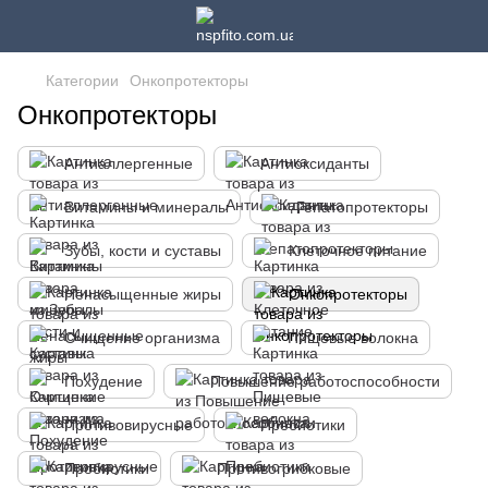
Категории
Онкопротекторы
Онкопротекторы
Антиаллергенные
Антиоксиданты
Витамины и минералы
Гепатопротекторы
Зубы, кости и суставы
Клеточное питание
Ненасыщенные жиры
Онкопротекторы
Очищение организма
Пищевые волокна
Похудение
Повышение работоспособности
Противовирусные
Пребиотики
Пробиотики
Противогрибковые