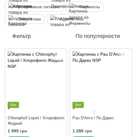
Спортивное питание
Ферменты
Энергетики
Адаптогены
Фильтр
По популярности
Хит
Хит
1
Chlorophyll Liquid / Хлорофилл
Pau D’Arco / По Дарко
Жидкий
1 995 грн
1 288 грн