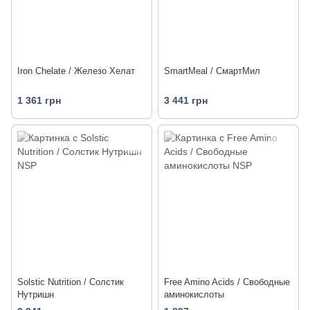
Iron Chelate / Железо Хелат
SmartMeal / СмартМил
1 361 грн
3 441 грн
Solstic Nutrition / Солстик
Free Amino Acids / Свободные
Нутришн
аминокислоты