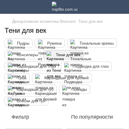
Декоративная косметика Bremani
Тени для век
Тени для век
Пудры
Румяна
Тональные кремы
Консилеры
Тени для век
Карандаши для глаз
Подводка для глаз
Тушь
Карандаши для бровей
Карандаши для губ
Помады
Блески для губ
Фильтр
По популярности