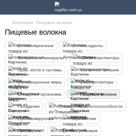
Категории
Пищевые волокна
Пищевые волокна
Антиаллергенные
Антиоксиданты
Витамины и минералы
Гепатопротекторы
Зубы, кости и суставы
Клеточное питание
Ненасыщенные жиры
Онкопротекторы
Очищение организма
Пищевые волокна
Похудение
Повышение работоспособности
Противовирусные
Пребиотики
Пробиотики
Противогрибковые