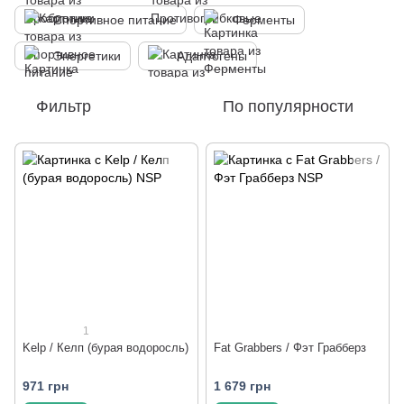
Спортивное питание
Ферменты
Энергетики
Адаптогены
Фильтр
По популярности
1
Kelp / Келп (бурая водоросль)
Fat Grabbers / Фэт Грабберз
971 грн
1 679 грн