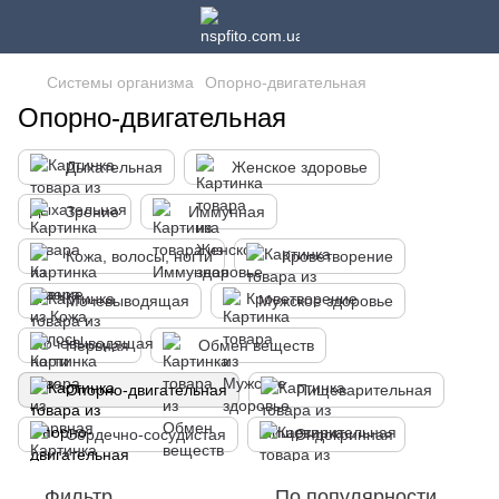
Системы организма
Опорно-двигательная
Опорно-двигательная
Дыхательная
Женское здоровье
Зрение
Иммунная
Кожа, волосы, ногти
Кроветворение
Мочевыводящая
Мужское здоровье
Нервная
Обмен веществ
Опорно-двигательная
Пищеварительная
Сердечно-сосудистая
Эндокринная
Фильтр
По популярности