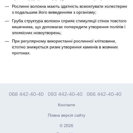
Рослинні волокна мають здатність всмоктувати холестерин
з подальшим його виведенням з організму;
Груба структура волокон сприяє стимуляції стінок товстого
кишечника, що допомагає попередити утворення поліпів і
злоякісних новоутворень;
При регулярному використанні рослинної клітковини,
істотно знижується ризик утворення каменів в жовчних
протоках.
068 442-40-40
093 442-40-40
066 442-40-40
Контакти
Повна версія сайту
© 2026