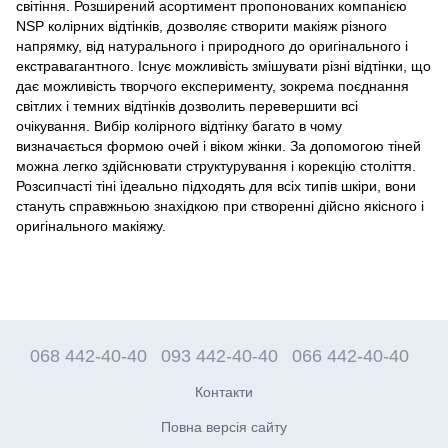
світіння. Розширений асортимент пропонованих компанією
NSP колірних відтінків, дозволяє створити макіяж різного
напрямку, від натурального і природного до оригінального і
екстравагантного. Існує можливість змішувати різні відтінки, що
дає можливість творчого експерименту, зокрема поєднання
світлих і темних відтінків дозволить перевершити всі
очікування. Вибір колірного відтінку багато в чому
визначається формою очей і віком жінки. За допомогою тіней
можна легко здійснювати структурування і корекцію століття.
Розсипчасті тіні ідеально підходять для всіх типів шкіри, вони
стануть справжньою знахідкою при створенні дійсно якісного і
оригінального макіяжу.
068 442-40-40
093 442-40-40
066 442-40-40
Контакти
Повна версія сайту