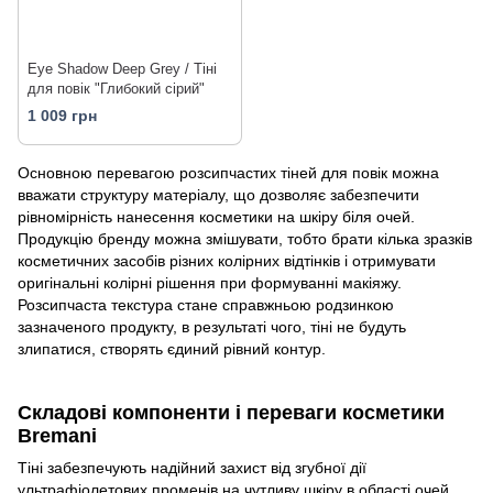
Eye Shadow Deep Grey / Тіні
для повік "Глибокий сірий"
1 009 грн
Основною перевагою розсипчастих тіней для повік можна
вважати структуру матеріалу, що дозволяє забезпечити
рівномірність нанесення косметики на шкіру біля очей.
Продукцію бренду можна змішувати, тобто брати кілька зразків
косметичних засобів різних колірних відтінків і отримувати
оригінальні колірні рішення при формуванні макіяжу.
Розсипчаста текстура стане справжньою родзинкою
зазначеного продукту, в результаті чого, тіні не будуть
злипатися, створять єдиний рівний контур.
Складові компоненти і переваги косметики
Bremani
Тіні забезпечують надійний захист від згубної дії
ультрафіолетових променів на чутливу шкіру в області очей.