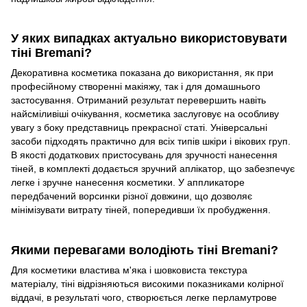
У яких випадках актуально використовувати
тіні Bremani?
Декоративна косметика показана до використання, як при
професійному створенні макіяжу, так і для домашнього
застосування. Отриманий результат перевершить навіть
найсміливіші очікування, косметика заслуговує на особливу
увагу з боку представниць прекрасної статі. Універсальні
засоби підходять практично для всіх типів шкіри і вікових груп.
В якості додаткових пристосувань для зручності нанесення
тіней, в комплекті додається зручний аплікатор, що забезпечує
легке і зручне нанесення косметики. У аппликаторе
передбачений ворсинки різної довжини, що дозволяє
мінімізувати витрату тіней, попередивши їх пробудження.
Якими перевагами володіють тіні Bremani?
Для косметики властива м'яка і шовковиста текстура
матеріалу, тіні відрізняються високими показниками колірної
віддачі, в результаті чого, створюється легке перламутрове