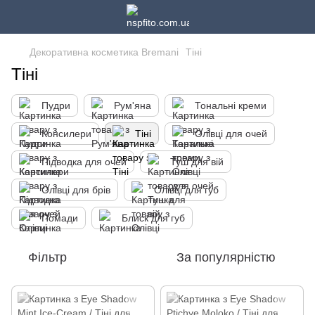
Декоративна косметика Bremani
Тіні
Тіні
Пудри
Рум'яна
Тональні креми
Консилери
Тіні
Олівці для очей
Підводка для очей
Туш для вій
Олівці для брів
Олівці для губ
Помади
Блиск для губ
Фільтр
За популярністю