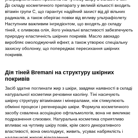
До складу косметичного препарату у великій кількості входить
вітамін групи С, що гарантує надійний захист від дії вільних
радикалів, а також оберігає повіки від впливу ультрафіолету.
Наступним важливим інгредієнтом, що входять до складу
тіней, є оливкова олія, його унікальні властивості забезпечують
природну еластичність шкірних покривів. Масло авокадо
виробляє омолоджуючий ефект, а також утворює спеціальну
захисну оболонку, що попереджає пересихання шкірних
покривів.
Дія тіней Bremani на структуру шкірних
покривів
Засіб здатне поглинати жир з шкіри, завдяки наявності в складі
натуральної косметики речовини каоліну. Тіні насичують
шкірну структуру вітамінами і мінералами, ніж стимулюють
обмінні процеси і регенерацію шкіри. Формула косметичного
засобу схвалена асоціацією офтальмологів, вона не викликає
подразнення слизових. Натуральна косметика сприятливо
впливає на чутливу шкіру повік, крім свого декоративного
властивості, вона омолоджує, живить, усуває набряклість і
надлишкові жирові відкладення.