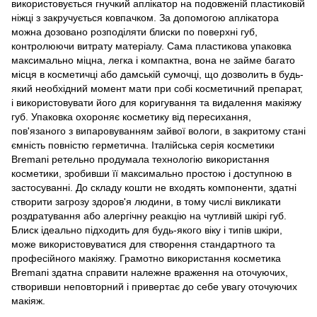
використовується гнучкий аплікатор на подовженій пластиковій
ніжці з закручується ковпачком. За допомогою аплікатора
можна дозовано розподіляти блиски по поверхні губ,
контролюючи витрату матеріалу. Сама пластикова упаковка
максимально міцна, легка і компактна, вона не займе багато
місця в косметичці або дамській сумочці, що дозволить в будь-
який необхідний момент мати при собі косметичний препарат,
і використовувати його для коригування та видалення макіяжу
губ. Упаковка охороняє косметику від пересихання,
пов'язаного з випаровуванням зайвої вологи, в закритому стані
ємність повністю герметична. Італійська серія косметики
Bremani ретельно продумала технологію використання
косметики, зробивши її максимально простою і доступною в
застосуванні. До складу кошти не входять компоненти, здатні
створити загрозу здоров'я людини, в тому числі викликати
роздратування або алергічну реакцію на чутливій шкірі губ.
Блиск ідеально підходить для будь-якого віку і типів шкіри,
може використовуватися для створення стандартного та
професійного макіяжу. Грамотно використання косметика
Bremani здатна справити належне враження на оточуючих,
створивши неповторний і привертає до себе увагу оточуючих
макіяж.