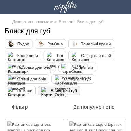
Декоративна косметика Bremani
Блиск для губ
Блиск для губ
Пудри
Рум'яна
Тональні креми
Консилери
Тіні
Олівці для очей
Підводка для очей
Туш для вій
Олівці для брів
Олівці для губ
Помади
Блиск для губ
Фільтр
За популярністю