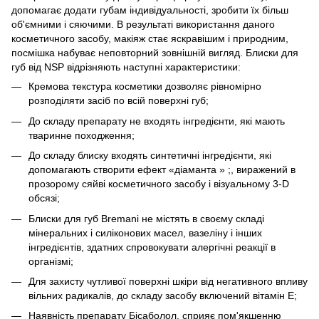
допомагає додати губам індивідуальності, зробити їх більш
об'ємними і сяючими. В результаті використання даного
косметичного засобу, макіяж стає яскравішим і природним,
посмішка набуває неповторний зовнішній вигляд. Блиски для
губ від NSP відрізняють наступні характеристики:
Кремова текстура косметики дозволяє рівномірно
розподіляти засіб по всій поверхні губ;
До складу препарату не входять інгредієнти, які мають
тваринне походження;
До складу блиску входять синтетичні інгредієнти, які
допомагають створити ефект «діаманта » ;, виражений в
прозорому сяйві косметичного засобу і візуальному 3-D
обсязі;
Блиски для губ Bremani не містять в своєму складі
мінеральних і силіконових масел, вазеліну і інших
інгредієнтів, здатних спровокувати алергічні реакції в
організмі;
Для захисту чутливої ​​поверхні шкіри від негативного впливу
вільних радикалів, до складу засобу включений вітамін Е;
Наявність препарату Бісаболол, сприяє пом'якшенню