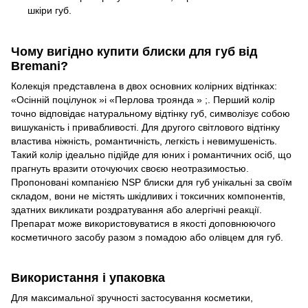
шкіри губ.
Чому вигідно купити блиски для губ від
Bremani?
Колекція представлена ​​в двох основних колірних відтінках:
«Осінній поцілунок »і «Перлова троянда » ;. Перший колір
точно відповідає натуральному відтінку губ, символізує собою
вишуканість і привабливості. Для другого світлового відтінку
властива ніжність, романтичність, легкість і невимушеність.
Такий колір ідеально підійде для юних і романтичних осіб, що
прагнуть вразити оточуючих своєю неотразимостью.
Пропоновані компанією NSP блиски для губ унікальні за своїм
складом, вони не містять шкідливих і токсичних компонентів,
здатних викликати роздратування або алергічні реакції.
Препарат може використовуватися в якості доповнюючого
косметичного засобу разом з помадою або олівцем для губ.
Використання і упаковка
Для максимальної зручності застосування косметики,