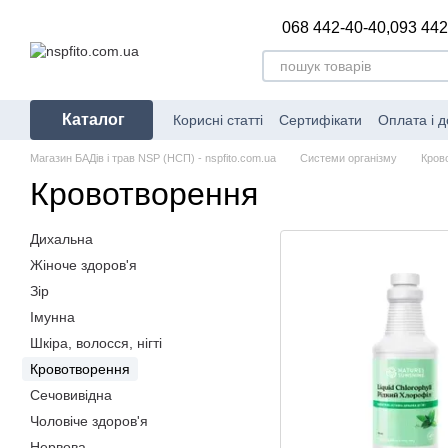
Перейти до основного контенту
068 442-40-40,
093 442
Каталог
Корисні статті
Сертифікати
Оплата і д
Магазин БАДів і трав NSP (НСП) - nspfito.com.ua
Системи організму
Кров
Кровотворення
Дихальна
Жіноче здоров'я
Зір
Імунна
Шкіра, волосся, нігті
Кровотворення
Сечовивідна
Чоловіче здоров'я
Нервова