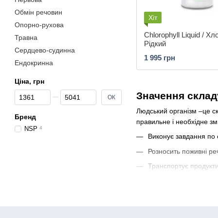
Обмін речовин
Хіт
Опорно-рухова
Chlorophyll Liquid / Х
Травна
Рідкий
Сердцево-судинна
1 995 грн
Ендокринна
Ціна, грн
Від Ціна, грн
До Ціна, грн
Значення склад
ОК
Людський організм –це ск
Бренд
правильне і необхідне змі
NSP
4
Виконує завдання по 
Розносить поживні ре
Транспортує продукти 
Виконує захисні функці
Сполучні функції з пе
Відповідає за теплор