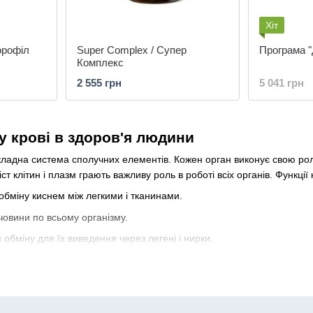
Хіт
лорофіл
Super Complex / Супер
Програма "
Комплекс
2 555 грн
5 041 грн
у крові в здоров'я людини
ладна система сполучних елементів. Кожен орган виконує свою роль і
ст клітин і плазм грають важливу роль в роботі всіх органів. Функції
обміну киснем між легкими і тканинами.
човини по всьому організму.
обміну для їх виведення через легені і нирки.
ї від чужорідних тіл на клітинному і гуморального рівні.
ренесення гормонів у всій системі організму.
егулюючі процеси −збалансований теплообмін між тканинами і орга