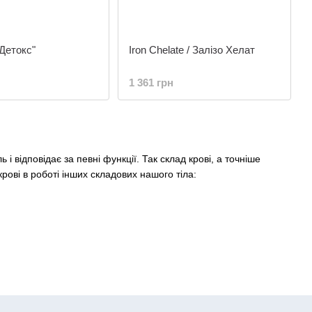
Детокс"
Iron Chelate / Залізо Хелат
1 361 грн
 відповідає за певні функції. Так склад крові, а точніше
 крові в роботі інших складових нашого тіла:
нами.