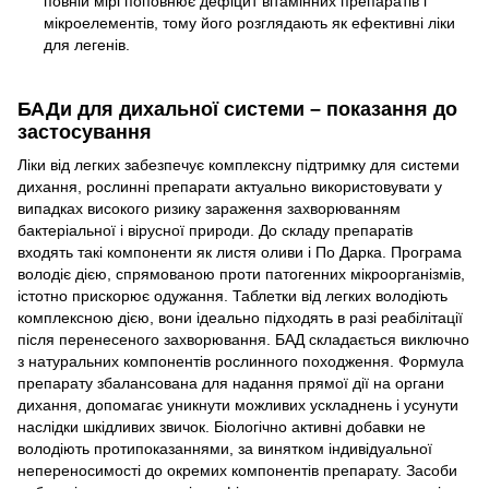
повній мірі поповнює дефіцит вітамінних препаратів і
мікроелементів, тому його розглядають як ефективні ліки
для легенів.
БАДи для дихальної системи – показання до
застосування
Ліки від легких забезпечує комплексну підтримку для системи
дихання, рослинні препарати актуально використовувати у
випадках високого ризику зараження захворюванням
бактеріальної і вірусної природи. До складу препаратів
входять такі компоненти як листя оливи і По Дарка. Програма
володіє дією, спрямованою проти патогенних мікроорганізмів,
істотно прискорює одужання. Таблетки від легких володіють
комплексною дією, вони ідеально підходять в разі реабілітації
після перенесеного захворювання. БАД складається виключно
з натуральних компонентів рослинного походження. Формула
препарату збалансована для надання прямої дії на органи
дихання, допомагає уникнути можливих ускладнень і усунути
наслідки шкідливих звичок. Біологічно активні добавки не
володіють протипоказаннями, за винятком індивідуальної
непереносимості до окремих компонентів препарату. Засоби