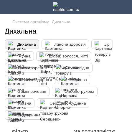
Системи організму
Дихальна
Дихальна
Дихальна
Жіноче здоров'я
Зір
Імунна
Шкіра, волосся, нігті
Кровотворення
Сечовивідна
Чоловіче здоров'я
Нервова
Обмін речовин
Опорно-рухова
Травна
Сердцево-судинна
Ендокринна
Фільтр
За популярністю