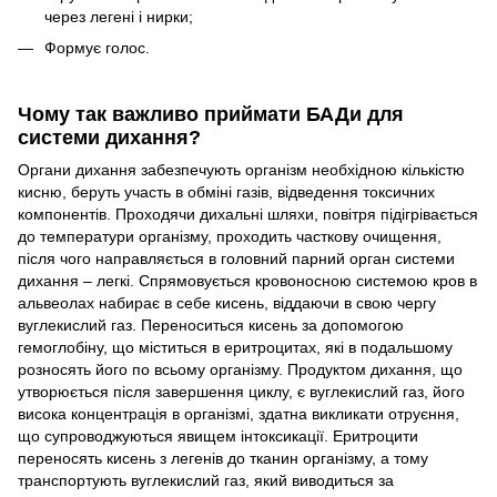
через легені і нирки;
Формує голос.
Чому так важливо приймати БАДи для
системи дихання?
Органи дихання забезпечують організм необхідною кількістю
кисню, беруть участь в обміні газів, відведення токсичних
компонентів. Проходячи дихальні шляхи, повітря підігрівається
до температури організму, проходить часткову очищення,
після чого направляється в головний парний орган системи
дихання – легкі. Спрямовується кровоносною системою кров в
альвеолах набирає в себе кисень, віддаючи в свою чергу
вуглекислий газ. Переноситься кисень за допомогою
гемоглобіну, що міститься в еритроцитах, які в подальшому
розносять його по всьому організму. Продуктом дихання, що
утворюється після завершення циклу, є вуглекислий газ, його
висока концентрація в організмі, здатна викликати отруєння,
що супроводжуються явищем інтоксикації. Еритроцити
переносять кисень з легенів до тканин організму, а тому
транспортують вуглекислий газ, який виводиться за