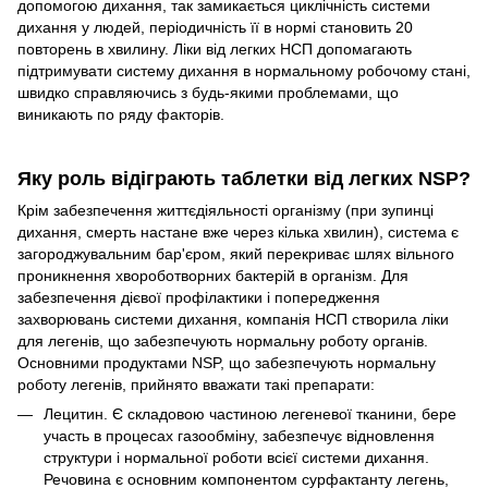
допомогою дихання, так замикається циклічність системи
дихання у людей, періодичність її в нормі становить 20
повторень в хвилину. Ліки від легких НСП допомагають
підтримувати систему дихання в нормальному робочому стані,
швидко справляючись з будь-якими проблемами, що
виникають по ряду факторів.
Яку роль відіграють таблетки від легких NSP?
Крім забезпечення життєдіяльності організму (при зупинці
дихання, смерть настане вже через кілька хвилин), система є
загороджувальним бар'єром, який перекриває шлях вільного
проникнення хвороботворних бактерій в організм. Для
забезпечення дієвої профілактики і попередження
захворювань системи дихання, компанія НСП створила ліки
для легенів, що забезпечують нормальну роботу органів.
Основними продуктами NSP, що забезпечують нормальну
роботу легенів, прийнято вважати такі препарати:
Лецитин. Є складовою частиною легеневої тканини, бере
участь в процесах газообміну, забезпечує відновлення
структури і нормальної роботи всієї системи дихання.
Речовина є основним компонентом сурфактанту легень,