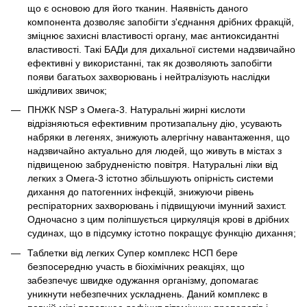
що є основою для його тканин. Наявність даного
компонента дозволяє запобігти з'єднання дрібних фракцій,
зміцнює захисні властивості органу, має антиоксидантні
властивості. Такі БАДи для дихальної системи надзвичайно
ефективні у використанні, так як дозволяють запобігти
появи багатьох захворювань і нейтралізують наслідки
шкідливих звичок;
ПНЖК NSP з Омега-3. Натуральні жирні кислоти
відрізняються ефективним протизапальну дію, усувають
набряки в легенях, знижують алергічну навантаження, що
надзвичайно актуально для людей, що живуть в містах з
підвищеною забрудненістю повітря. Натуральні ліки від
легких з Омега-3 істотно збільшують опірність системи
дихання до патогенних інфекцій, знижуючи рівень
респіраторних захворювань і підвищуючи імунний захист.
Одночасно з цим поліпшується циркуляція крові в дрібних
судинах, що в підсумку істотно покращує функцію дихання;
Таблетки від легких Супер комплекс НСП бере
безпосередню участь в біохімічних реакціях, що
забезпечує швидке одужання організму, допомагає
уникнути небезпечних ускладнень. Даний комплекс в