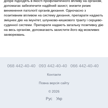
добре підходять в якості профілактичного впливу на організм,
допомагає забезпечити надійний захист, знизити ризик
виникнення патології органів дихання. Одночасно з
позитивним впливом на систему дихання, препарати надають
зміцнює дію на імунітет, шлунково-кишкового тракту і серцево-
судинної системи. Препарати надають загальну позитивну дію
на весь організм, допомагають захистити його від можливих
захворювань.
068 442-40-40
093 442-40-40
066 442-40-40
Контакти
Повна версія сайту
© 2026
Рус
Укр