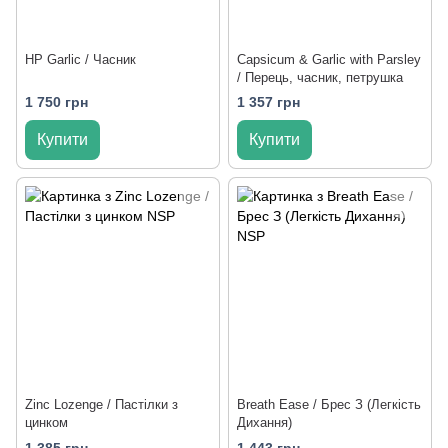
HP Garlic / Часник
Capsicum & Garlic with Parsley
/ Перець, часник, петрушка
1 750 грн
1 357 грн
Купити
Купити
Zinc Lozenge / Пастілки з
Breath Ease / Брес З (Легкість
цинком
Дихання)
1 385 грн
1 443 грн