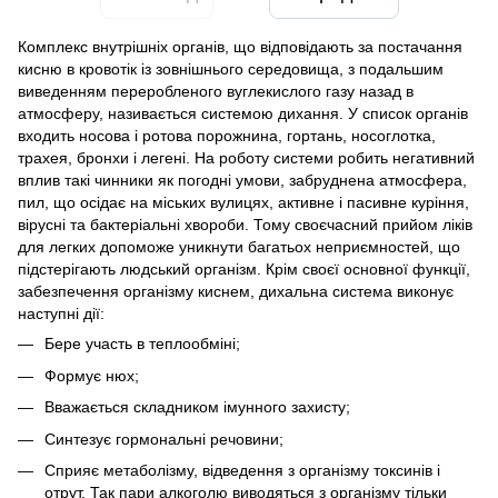
Комплекс внутрішніх органів, що відповідають за постачання
кисню в кровотік із зовнішнього середовища, з подальшим
виведенням переробленого вуглекислого газу назад в
атмосферу, називається системою дихання. У список органів
входить носова і ротова порожнина, гортань, носоглотка,
трахея, бронхи і легені. На роботу системи робить негативний
вплив такі чинники як погодні умови, забруднена атмосфера,
пил, що осідає на міських вулицях, активне і пасивне куріння,
вірусні та бактеріальні хвороби. Тому своєчасний прийом ліків
для легких допоможе уникнути багатьох неприємностей, що
підстерігають людський організм. Крім своєї основної функції,
забезпечення організму киснем, дихальна система виконує
наступні дії:
Бере участь в теплообміні;
Формує нюх;
Вважається складником імунного захисту;
Синтезує гормональні речовини;
Сприяє метаболізму, відведення з організму токсинів і
отрут. Так пари алкоголю виводяться з організму тільки