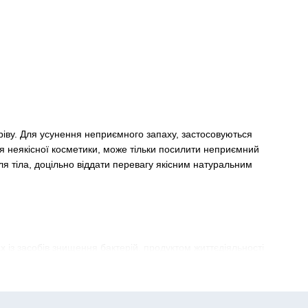
гріву. Для усунення неприємного запаху, застосовуються
я неякісної косметики, може тільки посилити неприємний
ля тіла, доцільно віддати перевагу якісним натуральним
 із засобів знищення бактерій, продуктом життєдіяльності
не виділяється, а бактерії не отримують сприятливе середовище
иділенні, а для середньостатистичної людини буде цілком
лід застосовувати протягом більше 12 годин, блокування