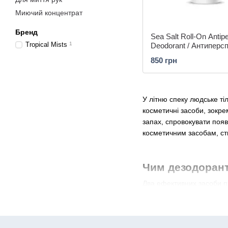
Миючий концентрат
Бренд
Sea Salt Roll-On Antipe
Tropical Mists
1
Deodorant / Антиперсп
дезодорант з морськ
850 грн
У літню спеку людське ті
косметичні засоби, зокр
запах, спровокувати появ
косметичним засобам, ст
Чим дезодорант
Два ефективних засоби пр
яких, він і є. Антиперспі
для свого розвитку. Оста
достатньо звичайного дез