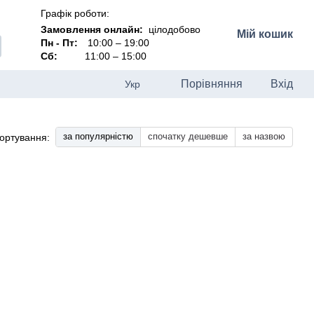
Графік роботи:
Замовлення онлайн:
цілодобово
Мій кошик
Пн - Пт:
10:00 – 19:00
Сб:
11:00 – 15:00
Порівняння
Вхід
Укр
за популярністю
спочатку дешевше
за назвою
ортування: