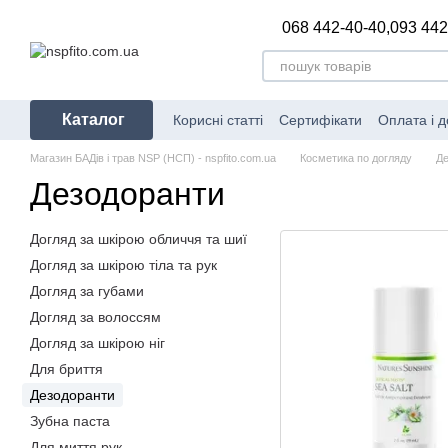
Перейти до основного контенту
068 442-40-40,
093 442
Каталог
Корисні статті
Сертифікати
Оплата і д
Магазин БАДів і трав NSP (НСП) - nspfito.com.ua
Косметика по догляду
Де
Дезодоранти
Догляд за шкірою обличчя та шиї
Догляд за шкірою тіла та рук
Догляд за губами
Догляд за волоссям
Догляд за шкірою ніг
Для бриття
Дезодоранти
Зубна паста
Для миття рук