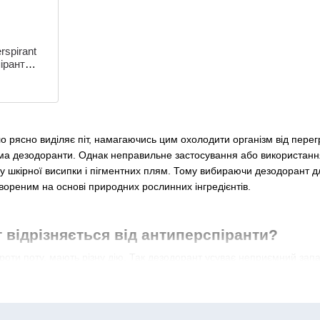
rspirant
ірант
ою сіллю
ло рясно виділяє піт, намагаючись цим охолодити організм від пере
ема дезодоранти. Однак неправильне застосування або використанн
у шкірної висипки і пігментних плям. Тому вибираючи дезодорант д
вореним на основі природних рослинних інгредієнтів.
 відрізняється від антиперспіранти?
оти поту, мають різну дію. Так дезодорант усуває неприємний запах
рант блокує роботу сальних і потових залоз, в результаті чого, піт 
ннє засіб актуально використовувати при сильному і рясному потов
одоранту від NSP. Будь-яке, з наведених косметичних засобів, не с