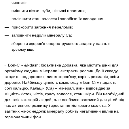
чинників;
зміцнити кістки, зуби, нігтьові пластини;
поліпшити стан волосся і запобігти їх випадання;
прискорити загоєння переломів;
заповнити недолік мінералу Са;
зберегти здоров'я опорно-рухового апарату навіть в
зрілому віці.
« Bon-C » &Ndash; біоактивна добавка, яка містить цінні для
організму людини мінерали і екстракти рослин. До її складу
входить: подорожник, листя коров'яку, корінь рехманія, квіти
деревію. Найбільшу цінність комплексу « Бон-Сі » надають
солі кальцію. Кальцій (Ca) – мінерал, який відповідає за
міцність кісток, нігтів, красу волосся, стан шкіри. Він необхідний
для всіх категорій людей, але особливо важливий для дітей під
час активного розвитку і зростання кісткового скелета. У
вагітних жінок недолік мінералу робить негативний вплив на
гормональний фон.