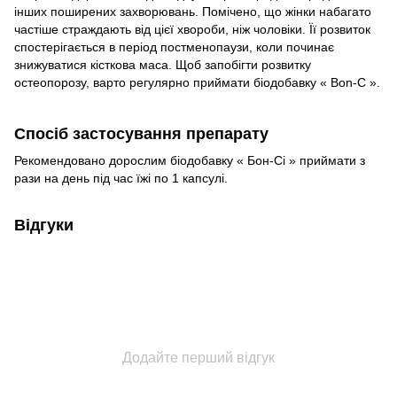
інших поширених захворювань. Помічено, що жінки набагато
частіше страждають від цієї хвороби, ніж чоловіки. Її розвиток
спостерігається в період постменопаузи, коли починає
знижуватися кісткова маса. Щоб запобігти розвитку
остеопорозу, варто регулярно приймати біодобавку « Bon-C ».
Спосіб застосування препарату
Рекомендовано дорослим біодобавку « Бон-Сі » приймати з
рази на день під час їжі по 1 капсулі.
Відгуки
Додайте перший відгук