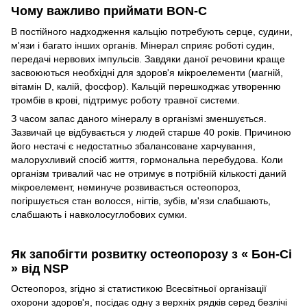
Чому важливо приймати BON-C
В постійного надходження кальцію потребують серце, судини,
м'язи і багато інших органів. Мінерал сприяє роботі судин,
передачі нервових імпульсів. Завдяки даної речовини краще
засвоюються необхідні для здоров'я мікроелементи (магній,
вітамін D, калій, фосфор). Кальцій перешкоджає утворенню
тромбів в крові, підтримує роботу травної системи.
З часом запас даного мінералу в організмі зменшується.
Зазвичай це відбувається у людей старше 40 років. Причиною
його нестачі є недостатньо збалансоване харчування,
малорухливий спосіб життя, гормональна перебудова. Коли
організм тривалий час не отримує в потрібній кількості даний
мікроелемент, неминуче розвивається остеопороз,
погіршується стан волосся, нігтів, зубів, м'язи слабшають,
слабшають і навколосуглобових сумки.
Як запобігти розвитку остеопорозу з « Бон-Сі
» від NSP
Остеопороз, згідно зі статистикою Всесвітньої організації
охорони здоров'я, посідає одну з верхніх рядків серед безлічі