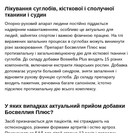
Лікування суглобів, кісткової і сполучної
тканини і судин
Опорно-руховий апарат людини постійно піддається
надмірним навантаженням, особливо це актуально для
людей, зайнятих спортом і важкою фізичною працею. На тлі
виражених запальних процесах в суглобах можуть виникнути
різні захворювання. Препарат Босвеллия Плюс має
протизапальну і загальнозміцнюючу дію для кісткової тканини і
суглобів. До складу добавки Boswellia Plus входять 15 різних
компонентів, включаючи екстракти лікарських рослин. Добавка
допомагає усунути больовий синдром, зняти запалення і
відновити рухову функцію суглоба. До складу препарату
входить пажитник, речовина багате сапоніном, істотно
підсилює протизапальну дію всього комплексу.
У яких випадках актуальний прийом добавки
Босвеллия Плюс?
Засіб призначається для пацієнтів, які страждають на
остеохондроз, різними формами артритів і остео артроз.
Призначається БАД для дітей старше 12 років і дорослих,