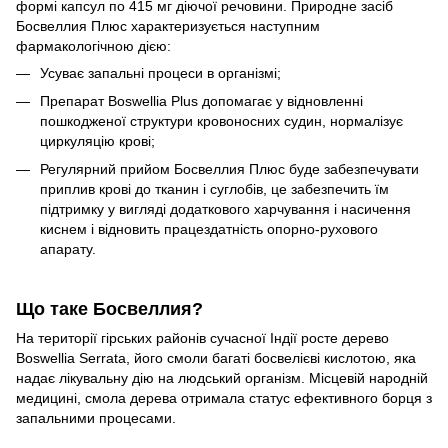
формі капсул по 415 мг діючої речовини. Природне засіб
Босвеллия Плюс характеризується наступним
фармакологічною дією:
Усуває запальні процеси в організмі;
Препарат Boswellia Plus допомагає у відновленні
пошкодженої структури кровоносних судин, нормалізує
циркуляцію крові;
Регулярний прийом Босвеллия Плюс буде забезпечувати
приплив крові до тканин і суглобів, це забезпечить їм
підтримку у вигляді додаткового харчування і насичення
киснем і відновить працездатність опорно-рухового
апарату.
Що таке Босвеллия?
На території гірських районів сучасної Індії росте дерево
Boswellia Serrata, його смоли багаті босвелієві кислотою, яка
надає лікувальну дію на людський організм. Місцевій народній
медицині, смола дерева отримала статус ефективного борця з
запальними процесами.