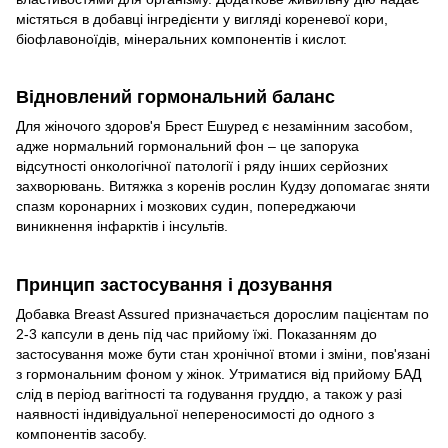
містяться в добавці інгредієнти у вигляді кореневої кори,
біофлавоноїдів, мінеральних компонентів і кислот.
Відновлений гормональний баланс
Для жіночого здоров'я Брест Ешуред є незамінним засобом,
адже нормальний гормональний фон – це запорука
відсутності онкологічної патології і ряду інших серйозних
захворювань. Витяжка з коренів рослин Кудзу допомагає зняти
спазм коронарних і мозкових судин, попереджаючи
виникнення інфарктів і інсультів.
Принцип застосування і дозування
Добавка Breast Assured призначається дорослим пацієнтам по
2-3 капсули в день під час прийому їжі. Показанням до
застосування може бути стан хронічної втоми і зміни, пов'язані
з гормональним фоном у жінок. Утриматися від прийому БАД
слід в період вагітності та годування груддю, а також у разі
наявності індивідуальної непереносимості до одного з
компонентів засобу.