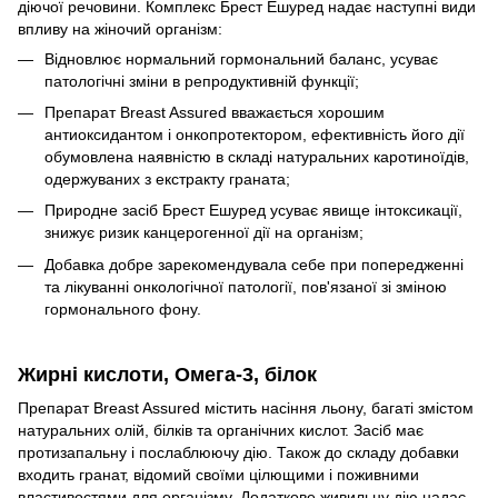
діючої речовини. Комплекс Брест Ешуред надає наступні види
впливу на жіночий організм:
Відновлює нормальний гормональний баланс, усуває
патологічні зміни в репродуктивній функції;
Препарат Breast Assured вважається хорошим
антиоксидантом і онкопротектором, ефективність його дії
обумовлена ​​наявністю в складі натуральних каротиноїдів,
одержуваних з екстракту граната;
Природне засіб Брест Ешуред усуває явище інтоксикації,
знижує ризик канцерогенної дії на організм;
Добавка добре зарекомендувала себе при попередженні
та лікуванні онкологічної патології, пов'язаної зі зміною
гормонального фону.
Жирні кислоти, Омега-3, білок
Препарат Breast Assured містить насіння льону, багаті змістом
натуральних олій, білків та органічних кислот. Засіб має
протизапальну і послаблюючу дію. Також до складу добавки
входить гранат, відомий своїми цілющими і поживними
властивостями для організму. Додаткове живильну дію надає