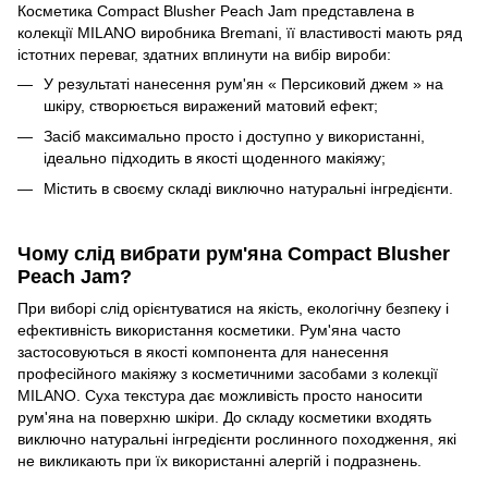
Косметика Compact Blusher Peach Jam представлена ​​в
колекції MILANO виробника Bremani, її властивості мають ряд
істотних переваг, здатних вплинути на вибір вироби:
У результаті нанесення рум'ян « Персиковий джем » на
шкіру, створюється виражений матовий ефект;
Засіб максимально просто і доступно у використанні,
ідеально підходить в якості щоденного макіяжу;
Містить в своєму складі виключно натуральні інгредієнти.
Чому слід вибрати рум'яна Compact Blusher
Peach Jam?
При виборі слід орієнтуватися на якість, екологічну безпеку і
ефективність використання косметики. Рум'яна часто
застосовуються в якості компонента для нанесення
професійного макіяжу з косметичними засобами з колекції
MILANO. Суха текстура дає можливість просто наносити
рум'яна на поверхню шкіри. До складу косметики входять
виключно натуральні інгредієнти рослинного походження, які
не викликають при їх використанні алергій і подразнень.