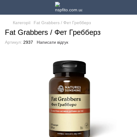
Категорії
Fat Grabbers / Фет Гребберз
Fat Grabbers / Фет Гребберз
Артикул:
2937
Написати відгук