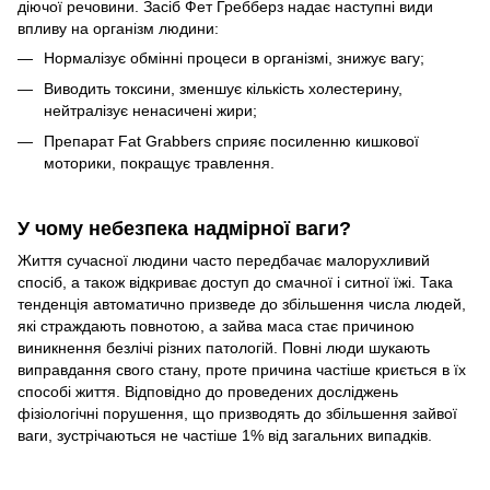
діючої речовини. Засіб Фет Гребберз надає наступні види
впливу на організм людини:
Нормалізує обмінні процеси в організмі, знижує вагу;
Виводить токсини, зменшує кількість холестерину,
нейтралізує ненасичені жири;
Препарат Fat Grabbers сприяє посиленню кишкової
моторики, покращує травлення.
У чому небезпека надмірної ваги?
Життя сучасної людини часто передбачає малорухливий
спосіб, а також відкриває доступ до смачної і ситної їжі. Така
тенденція автоматично призведе до збільшення числа людей,
які страждають повнотою, а зайва маса стає причиною
виникнення безлічі різних патологій. Повні люди шукають
виправдання свого стану, проте причина частіше криється в їх
способі життя. Відповідно до проведених досліджень
фізіологічні порушення, що призводять до збільшення зайвої
ваги, зустрічаються не частіше 1% від загальних випадків.