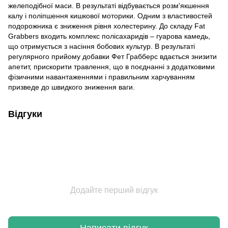
желеподібної маси. В результаті відбувається розм'якшення
калу і поліпшення кишкової моторики. Одним з властивостей
подорожника є зниження рівня холестерину. До складу Fat
Grabbers входить комплекс полісахаридів – гуарова камедь,
що отримується з насіння бобових культур. В результаті
регулярного прийому добавки Фет Грабберс вдається знизити
апетит, прискорити травлення, що в поєднанні з додатковими
фізичними навантаженнями і правильним харчуванням
призведе до швидкого зниження ваги.
Відгуки
Додайте перший відгук