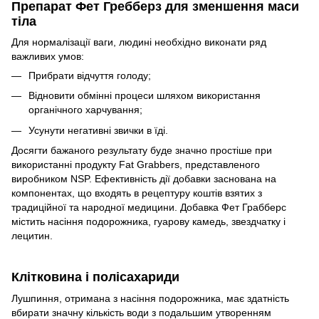
Препарат Фет Гребберз для зменшення маси
тіла
Для нормалізації ваги, людині необхідно виконати ряд
важливих умов:
Прибрати відчуття голоду;
Відновити обмінні процеси шляхом використання
органічного харчування;
Усунути негативні звички в їді.
Досягти бажаного результату буде значно простіше при
використанні продукту Fat Grabbers, представленого
виробником NSP. Ефективність дії добавки заснована на
компонентах, що входять в рецептуру коштів взятих з
традиційної та народної медицини. Добавка Фет Грабберс
містить насіння подорожника, гуарову камедь, звездчатку і
лецитин.
Клітковина і полісахариди
Лушпиння, отримана з насіння подорожника, має здатність
вбирати значну кількість води з подальшим утворенням