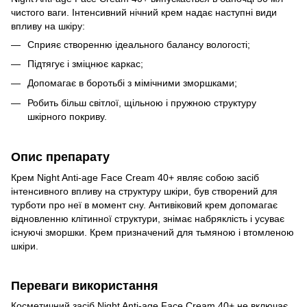
чистого ваги. Інтенсивний нічний крем надає наступні види
впливу на шкіру:
Сприяє створенню ідеального балансу вологості;
Підтягує і зміцнює каркас;
Допомагає в боротьбі з мімічними зморшками;
Робить більш світлої, щільною і пружною структуру
шкірного покриву.
Опис препарату
Крем Night Anti-age Face Cream 40+ являє собою засіб
інтенсивного впливу на структуру шкіри, був створений для
турботи про неї в момент сну. Антивіковий крем допомагає
відновленню клітинної структури, знімає набряклість і усуває
існуючі зморшки. Крем призначений для тьмяною і втомленою
шкіри.
Переваги використання
Косметичний засіб Night Anti-age Face Cream 40+ не включає