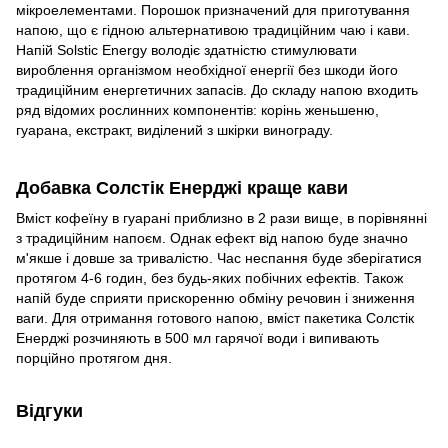
мікроелементами. Порошок призначений для приготування
напою, що є гідною альтернативою традиційним чаю і кави.
Напій Solstic Energy володіє здатністю стимулювати
вироблення організмом необхідної енергії без шкоди його
традиційним енергетичних запасів. До складу напою входить
ряд відомих рослинних компонентів: корінь женьшеню,
гуарана, екстракт, виділений з шкірки винограду.
Добавка Солстік Енерджі краще кави
Вміст кофеїну в гуарані приблизно в 2 рази вище, в порівнянні
з традиційним напоєм. Однак ефект від напою буде значно
м'якше і довше за тривалістю. Час неспання буде зберігатися
протягом 4-6 годин, без будь-яких побічних ефектів. Також
напій буде сприяти прискоренню обміну речовин і зниження
ваги. Для отримання готового напою, вміст пакетика Солстік
Енерджі розчиняють в 500 мл гарячої води і випивають
порційно протягом дня.
Відгуки