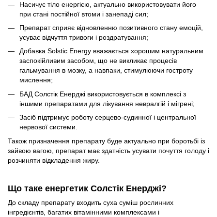
Насичує тіло енергією, актуально використовувати його
при стані постійної втоми і занепаді сил;
Препарат сприяє відновленню позитивного стану емоцій,
усуває відчуття тривоги і роздратування;
Добавка Solstic Energy вважається хорошим натуральним
заспокійливим засобом, що не викликає процесів
гальмування в мозку, а навпаки, стимулюючи гостроту
мислення;
БАД Солстік Енерджі використовується в комплексі з
іншими препаратами для лікування невралгій і мігрені;
Засіб підтримує роботу серцево-судинної і центральної
нервової системи.
Також призначення препарату буде актуально при боротьбі із
зайвою вагою, препарат має здатність усувати почуття голоду і
розчиняти відкладення жиру.
Що таке енергетик Солстік Енерджі?
До складу препарату входить суха суміш рослинних
інгредієнтів, багатих вітамінними комплексами і