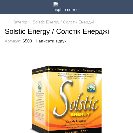
Категорії
Solstic Energy / Солстік Енерджі
Solstic Energy / Солстік Енерджі
Артикул:
6500
Написати відгук