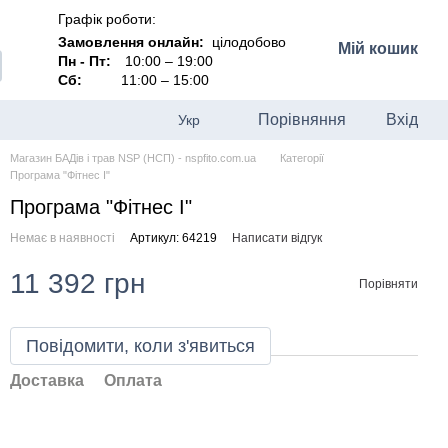
Графік роботи:
Замовлення онлайн:
цілодобово
Мій кошик
Пн - Пт:
10:00 – 19:00
Сб:
11:00 – 15:00
Порівняння
Вхід
Укр
Магазин БАДів і трав NSP (НСП) - nspfito.com.ua
Категорії
Програма "Фітнес I"
Програма "Фітнес I"
Немає в наявності
Артикул: 64219
Написати відгук
11 392 грн
Порівняти
Повідомити, коли з'явиться
Доставка
Оплата